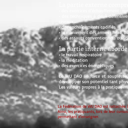
La partie externe compr
• des exercices d’échauffement : r
• des techniques à deux défensives 
ciseaux…
• des enchaînements codifiés
• le maniement des armes : fléau, b
• des assauts conventionnels ou s
La partie interne abo
rde 
• le travail respiratoire
• la méditation
• des exercices énergétiques
Le WU DAO lie force et souplesse, 
développer son potentiel tant phy
Les valeurs propres à la pratique m
La Fédération de WU DAO est rattachée à 
Ainsi, les pratiquants, lors de leur cursu
permettant d’enseigner.