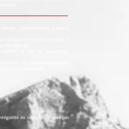
entarité.
hinois : l’aspect martial, la danse,
n désignant le chemin, la voie ; il
au Do japonais.
 martiale, la voie du mouvement
également de cette double origine.
isées en sont le reflet.
intégralité du corps et n’oublie pas