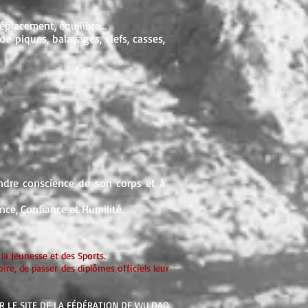
déplacement, équilibre…
de piques, balayages, clefs, casses,
rendre conscience de son corps et à
nce, Confiance et Humilité.
la Jeunesse et des Sports.
oire, de passer des diplômes officiels leur
R LE SITE DE LA FÉDÉRATION DE WU DAO