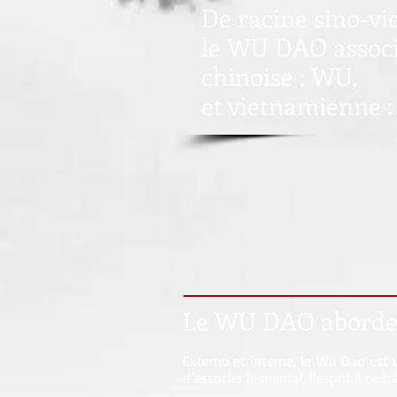
De racine sino-v
le WU DAO associ
chinoise : WU,
et vietnamienne 
Le WU DAO aborde u
Externe et interne, le Wu Dao est u
d’associer le mental, l’esprit à ce tr