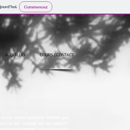
jourd'hui.
Commencez
A. QUILLIO
COURS | CONTACT
école contemporaine fondée par
ique un art martial où les aspects
t systématiquement conservés dans