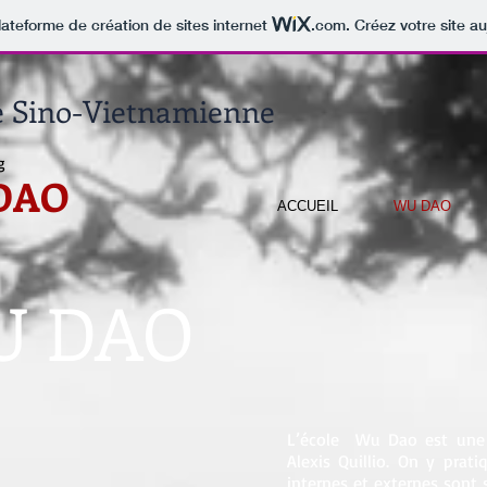
lateforme de création de sites internet
.com
. Créez votre site au
e Sino-Vietnamienne
g
 DAO
ACCUEIL
WU DAO
 DAO
L’école Wu Dao est une 
Alexis Quillio. On y prat
internes et externes son