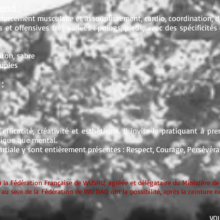
end :
enforcement musculaire et assouplissement, cardio, coordination, 
et offensives très variées : poings, pieds, avec des spécificités 
âton, sabre
ouples
:
efficacité, créativité et esthétisme. Il invite le pratiquant à p
sique que mental.
artiale y sont entièrement présentes : Respect, Courage, Persévéra
la Fédération Française de WUSHU, agréée et délégataire du Ministère de 
s au sein de la Fédération de WU DAO ont la possibilité, après la ceinture n
VOI