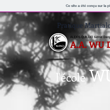
Ce site a été conçu sur la p
Pratique Martial
ALEXIS QUILLIO 6ème Dan
A.A. WU
WU
l'école