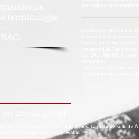
ietnamienne,
leur indissociable complém
e terminologie
Wu désigne, entre autre en c
: DAO.
le mouvement harmonieux.
Dao est un terme vietnamie
correspond au Tao chinois, 
WU DAO signifie la voie
harmonieux.
La pratique est empreinte 
Les techniques et armes util
n travail global :
ne discipline complète accessible à tous. La pratique sollicite l’
avail. Les dissocier serait inconcevable.